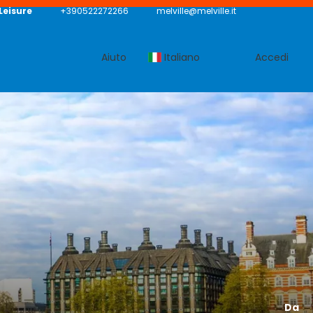
 Leisure
+390522272266
melville@melville.it
Aiuto
Italiano
Accedi
Da