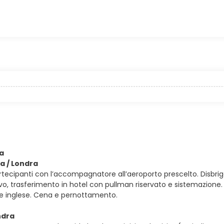
ra
ia / Londra
artecipanti con l’accompagnatore all’aeroporto prescelto. Disbrig
rivo, trasferimento in hotel con pullman riservato e sistemazion
le inglese. Cena e pernottamento.
ndra