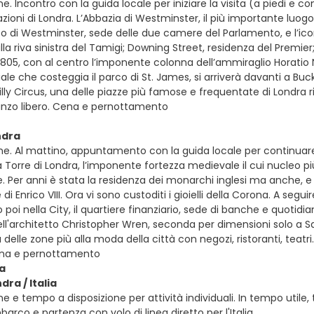
e. Incontro con la guida locale per iniziare la visita (a piedi e c
zioni di Londra. L’Abbazia di Westminster, il più importante luogo 
zzo di Westminster, sede delle due camere del Parlamento, e l’iconi
la riva sinistra del Tamigi; Downing Street, residenza del Premier;
 1805, con al centro l’imponente colonna dell’ammiraglio Horatio 
 viale che costeggia il parco di St. James, si arriverà davanti a Bu
illy Circus, una delle piazze più famose e frequentate di Londra 
ranzo libero. Cena e pernottamento
ndra
e. Al mattino, appuntamento con la guida locale per continuare l
la Torre di Londra, l’imponente fortezza medievale il cui nucleo pi
 Per anni è stata la residenza dei monarchi inglesi ma anche, e so
i Enrico VIII. Ora vi sono custoditi i gioielli della Corona. A segui
poi nella City, il quartiere finanziario, sede di banche e quotidian
ll'architetto Christopher Wren, seconda per dimensioni solo a S
delle zone più alla moda della città con negozi, ristoranti, teatri
Cena e pernottamento
ia
dra / Italia
e e tempo a disposizione per attività individuali. In tempo utile,
barco e partenza con volo di linea diretto per l'Italia.