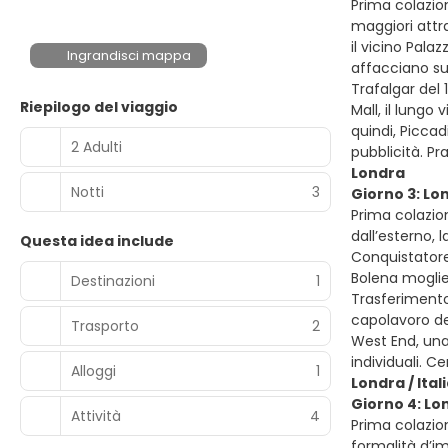
Prima colazion
maggiori attra
il vicino Pala
Ingrandisci mappa
affacciano sul
Trafalgar del
Riepilogo del viaggio
Mall, il lungo
quindi, Piccad
2 Adulti
pubblicità. P
Londra
Notti
3
Giorno 3: Lo
Prima colazion
dall’esterno, 
Questa idea include
Conquistatore.
Bolena moglie d
Destinazioni
1
Trasferimento 
capolavoro de
Trasporto
2
West End, una 
individuali. 
Alloggi
1
Londra / Ital
Giorno 4: Lon
Attività
4
Prima colazion
formalità d’im