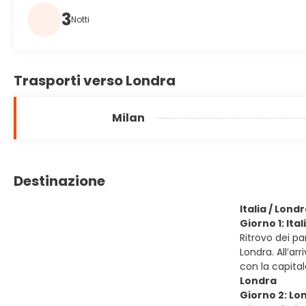
3
Notti
Trasporti verso Londra
Milan
Destinazione
Italia / Lond
Giorno 1: Ital
Ritrovo dei p
Londra. All’ar
con la capita
Londra
Giorno 2: Lo