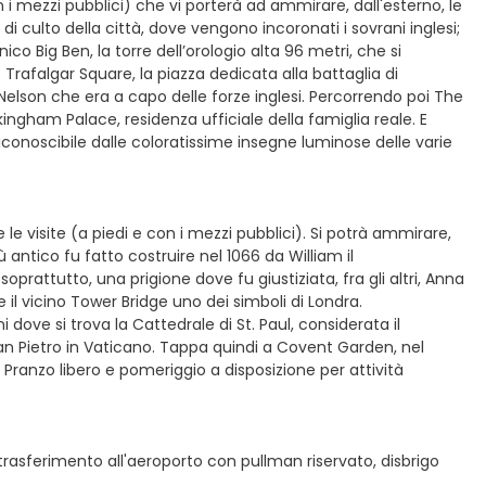
on i mezzi pubblici) che vi porterà ad ammirare, dall'esterno, le
di culto della città, dove vengono incoronati i sovrani inglesi;
co Big Ben, la torre dell’orologio alta 96 metri, che si
 Trafalgar Square, la piazza dedicata alla battaglia di
Nelson che era a capo delle forze inglesi. Percorrendo poi The
ckingham Palace, residenza ufficiale della famiglia reale. E
riconoscibile dalle coloratissime insegne luminose delle varie
e visite (a piedi e con i mezzi pubblici). Si potrà ammirare,
ù antico fu fatto costruire nel 1066 da William il
prattutto, una prigione dove fu giustiziata, fra gli altri, Anna
re il vicino Tower Bridge uno dei simboli di Londra.
i dove si trova la Cattedrale di St. Paul, considerata il
an Pietro in Vaticano. Tappa quindi a Covent Garden, nel
. Pranzo libero e pomeriggio a disposizione per attività
 trasferimento all'aeroporto con pullman riservato, disbrigo