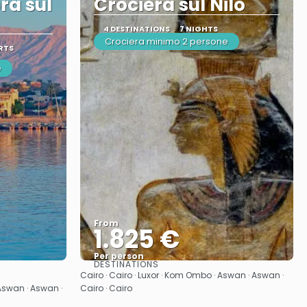
ra sul
Crociera sul Nilo
4 DESTINATIONS
7 NIGHTS
Crociera minimo 2 persone
RTS
e
From
1.825 €
Per person
DESTINATIONS
See
Cairo · Cairo · Luxor · Kom Ombo · Aswan · Aswan ·
· Aswan · Aswan ·
Cairo · Cairo