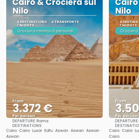
Cairo & Crociera sul
Cairo
Nilo
Nilo
4 DESTINATIONS
4 TRANSPORTS
4 DESTINA
7 NIGHTS
7 NIGHTS
Crociera minimo 6 persone
Crociera
From
From
3.372 €
3.50
Per person
Per person
DEPARTURE:
DEPARTURE
Roma
See
DESTINATIONS
DESTINATI
Cairo · Cairo · Luxor · Edfu · Aswan · Aswan · Aswan ·
Cairo · Cairo · L
Aswan
Cairo