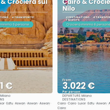
 & Crociera sul
Cairo & Crocie
Nilo
TIONS
4 TRANSPORTS
4 DESTINATIONS
4 TRANSPO
7 NIGHTS
 minimo 6 persone
Crociera minimo 6 person
From
1 €
3.022 €
Per person
:
DEPARTURE:
Milano
Milano
See
See
ONS
DESTINATIONS
uxor · Edfu · Aswan · Aswan · Aswan ·
Cairo · Cairo · Luxor · Edfu · Aswan 
Cairo