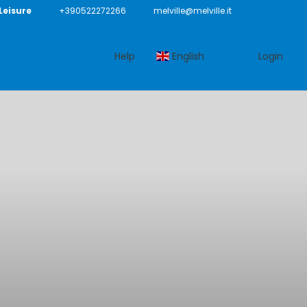
 Leisure
+390522272266
melville@melville.it
Help
English
Login