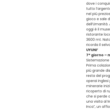
dove i conqui
tutto l’argen
nel più prezio
gioco e sale d
dell’Umanità. 
oggi è il muse
ristorante loc
3600 mt. Nata
ricorda il sel
UYUNI’
7° giorno – 
Sistemazione 
Prima colazion
più grande dis
resta del prog
operai inglesi
minerarie iniz
ricoperto di r
che si perde a
una visita al 
Inca”, un affi