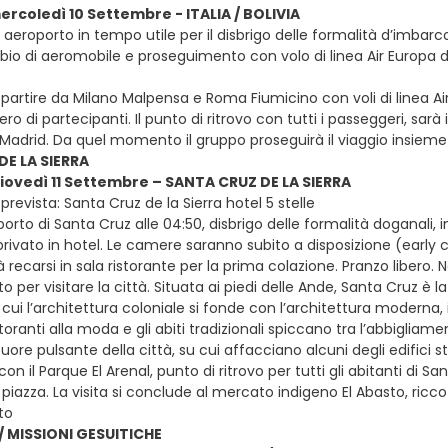
mercoledì 10 Settembre - ITALIA / BOLIVIA
in aeroporto in tempo utile per il disbrigo delle formalità d’imbarc
mbio di aeromobile e proseguimento con volo di linea Air Europa d
e partire da Milano Malpensa e Roma Fiumicino con voli di linea A
 di partecipanti. Il punto di ritrovo con tutti i passeggeri, sarà
i Madrid. Da quel momento il gruppo proseguirà il viaggio insieme
DE LA SIERRA
giovedì 11 Settembre – SANTA CRUZ DE LA SIERRA
revista: Santa Cruz de la Sierra hotel 5 stelle
oporto di Santa Cruz alle 04:50, disbrigo delle formalità doganali,
ivato in hotel. Le camere saranno subito a disposizione (early ch
 recarsi in sala ristorante per la prima colazione. Pranzo libero.
o per visitare la città. Situata ai piedi delle Ande, Santa Cruz è
n cui l’architettura coloniale si fonde con l’architettura moderna, 
toranti alla moda e gli abiti tradizionali spiccano tra l’abbigliame
ore pulsante della città, su cui affacciano alcuni degli edifici st
on il Parque El Arenal, punto di ritrovo per tutti gli abitanti di
 piazza. La visita si conclude al mercato indigeno El Abasto, ricco d
to
/ MISSIONI GESUITICHE