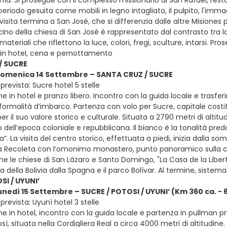
periodo gesuita come mobili in legno intagliato, il pulpito, l'immag
visita termina a San José, che si differenzia dalle altre Misiones p
scino della chiesa di San José è rappresentato dal contrasto tra l
materiali che riflettono la luce, colori, fregi, sculture, intarsi. 
in hotel, cena e pernottamento
/ SUCRE
 domenica 14 Settembre – SANTA CRUZ / SUCRE
prevista: Sucre hotel 5 stelle
e in hotel e pranzo libero. Incontro con la guida locale e trasfe
 formalità d’imbarco. Partenza con volo per Sucre, capitale costitu
er il suo valore storico e culturale. Situata a 2790 metri di alt
o dell’epoca coloniale e repubblicana. Il bianco è la tonalità pr
”. La visita del centro storico, effettuata a piedi, inizia dalla so
za Recoleta con l’omonimo monastero, punto panoramico sulla citt
e le chiese di San Lázaro e Santo Domingo, "La Casa de la Libert
 della Bolivia dalla Spagna e il parco Bolívar. Al termine, siste
SI / UYUNI’
unedì 15 Settembre – SUCRE / POTOSI / UYUNI’ (Km 360 ca. - 6
revista: Uyunì hotel 3 stelle
e in hotel, incontro con la guida locale e partenza in pullman pr
osì, situata nella Cordigliera Real a circa 4000 metri di altitudine.