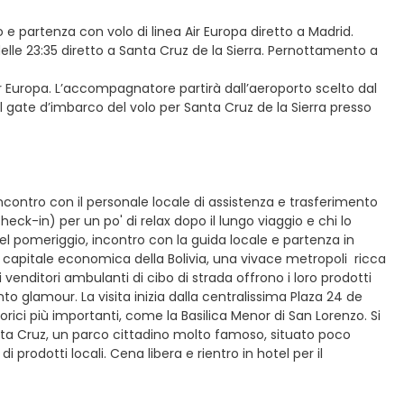
o e partenza con volo di linea Air Europa diretto a Madrid.
elle 23:35 diretto a Santa Cruz de la Sierra. Pernottamento a
ir Europa. L’accompagnatore partirà dall’aeroporto scelto dal
 il gate d’imbarco del volo per Santa Cruz de la Sierra presso
 incontro con il personale locale di assistenza e trasferimento
eck-in) per un po' di relax dopo il lungo viaggio e chi lo
 Nel pomeriggio, incontro con la guida locale e partenza in
 la capitale economica della Bolivia, una vivace metropoli ricca
i venditori ambulanti di cibo di strada offrono i loro prodotti
nto glamour. La visita inizia dalla centralissima Plaza 24 de
orici più importanti, come la Basilica Menor di San Lorenzo. Si
 Santa Cruz, un parco cittadino molto famoso, situato poco
i prodotti locali. Cena libera e rientro in hotel per il