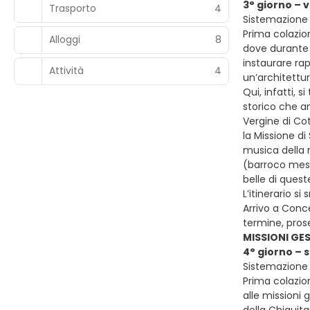
3° giorno – 
Trasporto
4
Sistemazione p
Prima colazion
Alloggi
8
dove durante i
instaurare rap
Attività
4
un’architettu
Qui, infatti, s
storico che an
Vergine di Co
la Missione di
musica della r
(barroco mest
belle di quest
L’itinerario s
Arrivo a Conce
termine, pros
MISSIONI GE
4° giorno – 
Sistemazione p
Prima colazion
alle missioni 
della Chiquit