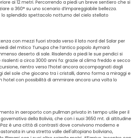
riore ai 12 metri. Percorrendo a piedi un breve sentiero che si
aziare a 360° su uno scenario d’impareggiabile bellezza.
o splendido spettacolo notturno del cielo stellato
enza con mezzi fuori strada verso il lato nord del Salar per
ai piedi del mitico Tunupa che l’antico popolo Aymarà
enso deserto di sale. Risalendo a piedi le sue pendici si
alenti a circa 3000 anni fa: grazie al clima freddo e secco
’escursione, rientro verso l’hotel ancora accompagnati dagli
i del sole che giocano tra i cristalli, danno forma a miraggi e
in hotel con possibilità di ammirare ancora una volta lo
rimento in aeroporto con pullman privato in tempo utile per il
governativa della Bolivia, che con i suoi 3650 mt. di altitudine
La Paz è una città di contrasti dove convivono moderno e
astonata in una stretta valle dell'altopiano boliviano,
llimani con i suoi oltre seimila metri. All’arrivo, incontro con