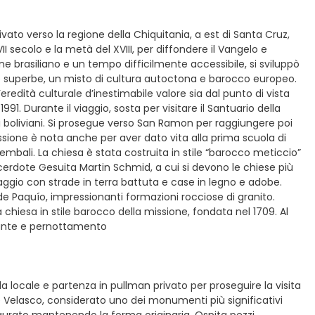
ivato verso la regione della Chiquitania, a est di Santa Cruz,
II secolo e la metà del XVIII, per diffondere il Vangelo e
fine brasiliano e un tempo difficilmente accessibile, si sviluppò
ese superbe, un misto di cultura autoctona e barocco europeo.
un’eredità culturale d’inestimabile valore sia dal punto di vista
1. Durante il viaggio, sosta per visitare il Santuario della
 boliviani. Si prosegue verso San Ramon per raggiungere poi
ssione è nota anche per aver dato vita alla prima scuola di
vicembali. La chiesa è stata costruita in stile “barocco meticcio”
erdote Gesuita Martin Schmid, a cui si devono le chiese più
laggio con strade in terra battuta e case in legno e adobe.
de Paquío, impressionanti formazioni rocciose di granito.
 chiesa in stile barocco della missione, fondata nel 1709. Al
orante e pernottamento
da locale e partenza in pullman privato per proseguire la visita
de Velasco, considerato uno dei monumenti più significativi
taurato mantenendo la forma originaria. Ospita pezzi