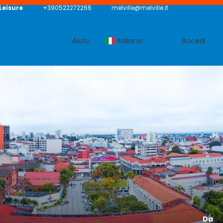
 Leisure
+390522272266
melville@melville.it
Aiuto
Italiano
Accedi
Da