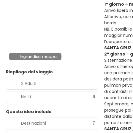
1° giorno – 
Arrivo libero 
All’arrivo, ca
bordo.
NB. È possibil
maggior numero
l’aeroporto d
SANTA CRUZ 
2° giorno – 
Ingrandisci mappa
Sistemazione p
Arrivo all’aer
Riepilogo del viaggio
con pullman pr
desidera potrà
2 Adulti
pullman privat
di contrasti i
Notti
11
accanto ai ris
Septiembre, cu
prosegue poi c
Questa idea include
distante dalla
pernottamen
Destinazioni
7
SANTA CRUZ 