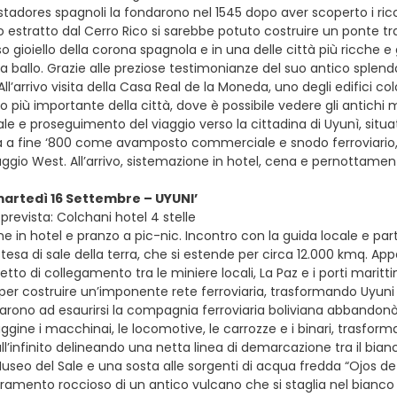
stadores spagnoli la fondarono nel 1545 dopo aver scoperto i ric
to estratto dal Cerro Rico si sarebbe potuto costruire un ponte t
so gioiello della corona spagnola e in una delle città più ricche
a ballo. Grazie alle preziose testimonianze del suo antico splendor
All’arrivo visita della Casa Real de la Moneda, uno degli edifici co
o più importante della città, dove è possibile vedere gli antichi 
ale e proseguimento del viaggio verso la cittadina di Uyunì, situa
 a fine ‘800 come avamposto commerciale e snodo ferroviario,
vaggio West. All’arrivo, sistemazione in hotel, cena e pernottame
martedì 16 Settembre – UYUNI’
prevista: Colchani hotel 4 stelle
e in hotel e pranzo a pic-nic. Incontro con la guida locale e par
tesa di sale della terra, che si estende per circa 12.000 kmq. Appe
etto di collegamento tra le miniere locali, La Paz e i porti marittimi
 per costruire un’imponente rete ferroviaria, trasformando Uyuni 
iarono ad esaurirsi la compagnia ferroviaria boliviana abbandonò l
uggine i macchinai, le locomotive, le carrozze e i binari, trasforman
ll’infinito delineando una netta linea di demarcazione tra il bianc
Museo del Sale e una sosta alle sorgenti di acqua fredda “Ojos de
oramento roccioso di un antico vulcano che si staglia nel bianco 