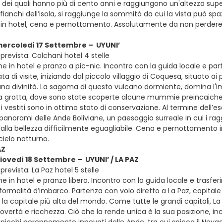
i dei quali hanno più di cento anni e raggiungono un'altezza supe
fianchi dell’isola, si raggiunge la sommità da cui la vista può sp
in hotel, cena e pernottamento. Assolutamente da non perdere l
mercoledì 17 Settembre – UYUNI’
prevista: Colchani hotel 4 stelle
e in hotel e pranzo a pic-nic. Incontro con la guida locale e part
ata di visite, iniziando dal piccolo villaggio di Coquesa, situato 
na divinità. La sagoma di questo vulcano dormiente, domina l'imm
 grotta, dove sono state scoperte alcune mummie preincaiche ris
 e i vestiti sono in ottimo stato di conservazione. Al termine dell
anorami delle Ande Boliviane, un paesaggio surreale in cui i ragg
dalla bellezza difficilmente eguagliabile. Cena e pernottamento 
cielo notturno.
AZ
giovedì 18 Settembre – UYUNI’ / LA PAZ
revista: La Paz hotel 5 stelle
e in hotel e pranzo libero. Incontro con la guida locale e trasfe
 formalità d’imbarco. Partenza con volo diretto a La Paz, capitale 
 la capitale più alta del mondo. Come tutte le grandi capitali, 
povertà e ricchezza. Ciò che la rende unica è la sua posizione, inc
icchi perennemente innevati delle Ande, tra cui spicca il Nevado I