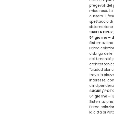
pregevoli del 
mica rosa. La 
austero. Il fa
spettacolo di 
sistemazione 
SANTA CRUZ 
5° giorno –
Sistemazione 
Prima colazion
disbrigo delle
dell’Umanità p
architettonic
“ciudad blanca
trova la piaz
interesse, com
d’indipendenza
SUCRE / POTO
6° giorno – l
Sistemazione p
Prima colazion
la città di Pot