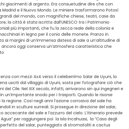
chi giacimenti di argento. Era consuetudine dire che con
ra Madrid e il Nuovo Mondo. Le miniere trasformarono Potosí
 e grandi del mondo, con magnifiche chiese, teatri, case da
e, la città è stata iscritta dall’UNESCO tra i Patrimonio
loniali più importanti, che fu la zecca reale della colonia e
macchinari in legno per il conio delle monete. Pranzo in
ta ai margini di un’immensa distesa di sale a un’altitudine di
 ancora oggi conserva un’atmosfera caratteristica che
nto
tenza con mezzi 4x4 verso il celeberrimo Salar de Uyuni, la
na usciti dal villaggio di Uyuni, sosta per fotografare ciò che
 del Cile. Nel XIX secolo, infatti, arrivarono sin qui ingegneri e
in un’importante snodo per i trasporti. Quando le risorse
a regione. Così negli anni l’azione corrosiva del sale ha
doli in sculture surreali. Si prosegue in direzione del salar,
o accecante del sale e l’azzurro del cielo. L’itinerario prevede
 Agua” per raggiungere poi la Isla Incahuasi, la “Casa degli
perfetto del salar, punteggiato di stromatoliti e cactus