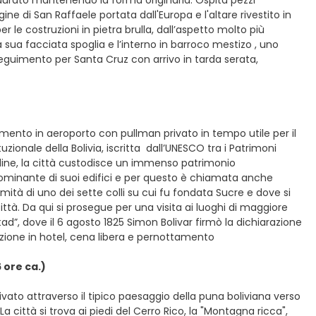
ine di San Raffaele portata dall'Europa e l'altare rivestito in
er le costruzioni in pietra brulla, dall’aspetto molto più
a sua facciata spoglia e l’interno in barroco mestizo , uno
Proseguimento per Santa Cruz con arrivo in tarda serata,
rimento in aeroporto con pullman privato in tempo utile per il
zionale della Bolivia, iscritta dall’UNESCO tra i Patrimoni
itudine, la città custodisce un immenso patrimonio
edominante di suoi edifici e per questo è chiamata anche
mmità di uno dei sette colli su cui fu fondata Sucre e dove si
à. Da qui si prosegue per una visita ai luoghi di maggiore
ad”, dove il 6 agosto 1825 Simon Bolivar firmò la dichiarazione
mazione in hotel, cena libera e pernottamento
 ore ca.)
ivato attraverso il tipico paesaggio della puna boliviana verso
 La città si trova ai piedi del Cerro Rico, la "Montagna ricca",