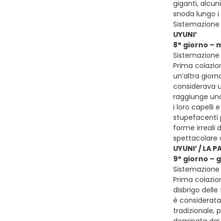
giganti, alcun
snoda lungo i 
Sistemazione 
UYUNI’
8° giorno – 
Sistemazione 
Prima colazion
un’altra giorn
considerava u
raggiunge una
i loro capelli
stupefacenti p
forme irreali 
spettacolare 
UYUNI’ / LA P
9° giorno – 
Sistemazione p
Prima colazion
disbrigo delle
è considerata
tradizionale, 
dominata dai p