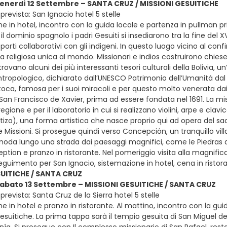
venerdì 12 Settembre – SANTA CRUZ / MISSIONI GESUITICHE
revista: San Ignacio hotel 5 stelle
e in hotel, incontro con la guida locale e partenza in pullman pr
l dominio spagnolo i padri Gesuiti si insediarono tra la fine del XV
porti collaborativi con gli indigeni. In questo luogo vicino al con
ra religiosa unica al mondo. Missionari e indios costruirono chi
i trovano alcuni dei più interessanti tesori culturali della Bolivia, 
tropologico, dichiarato dall’UNESCO Patrimonio dell’Umanità dal 199
toca, famosa per i suoi miracoli e per questo molto venerata dai
 San Francisco de Xavier, prima ad essere fondata nel 1691. La mi
egione e per il laboratorio in cui si realizzano violini, arpe e cla
izo), una forma artistica che nasce proprio qui ad opera del sac
e Missioni. Si prosegue quindi verso Concepción, un tranquillo vil
i snoda lungo una strada dai paesaggi magnifici, come le Piedras 
ption e pranzo in ristorante. Nel pomeriggio visita alla magnifica
eguimento per San Ignacio, sistemazione in hotel, cena in rist
SUITICHE / SANTA CRUZ
sabato 13 Settembre – MISSIONI GESUITICHE / SANTA CRUZ
revista: Santa Cruz de la Sierra hotel 5 stelle
e in hotel e pranzo in ristorante. Al mattino, incontro con la gui
gesuitiche. La prima tappa sarà il tempio gesuita di San Miguel 
anía. Si prosegue con Il complesso missionario di San Rafael, res